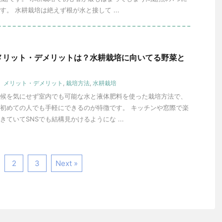
す。 水耕栽培は絶えず根が水と接して ...
メリット・デメリットは？水耕栽培に向いてる野菜と
メリット・デメリット
,
栽培方法
,
水耕栽培
候を気にせず室内でも可能な水と液体肥料を使った栽培方法で、
初めての人でも手軽にできるのが特徴です。 キッチンや窓際で楽
ていてSNSでも結構見かけるようにな ...
2
3
Next »