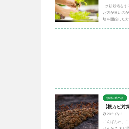
水耕栽培をする
た方が良いのが
培を開始した方
水耕栽培の話
【根カビ対
2021/7/11
こんばんわ、こ
せんか？ カビ