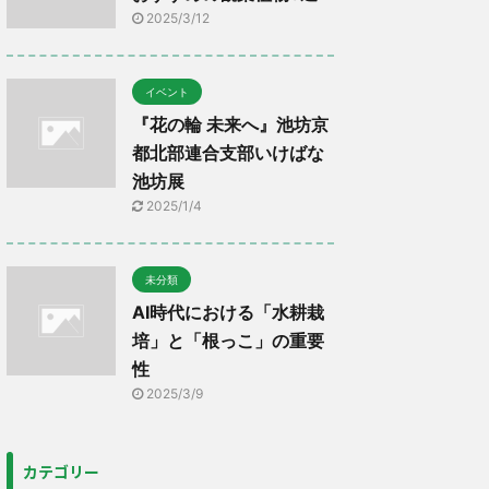
2025/3/12
イベント
『花の輪 未来へ』池坊京
都北部連合支部いけばな
池坊展
2025/1/4
未分類
AI時代における「水耕栽
培」と「根っこ」の重要
性
2025/3/9
カテゴリー