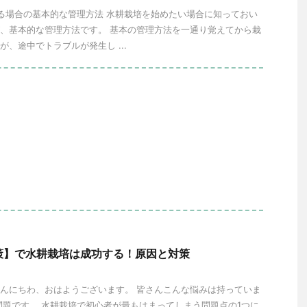
場合の基本的な管理方法 水耕栽培を始めたい場合に知っておい
、基本的な管理方法です。 基本の管理方法を一通り覚えてから栽
が、途中でトラブルが発生し ...
策】で水耕栽培は成功する！原因と対策
んにちわ、おはようございます。 皆さんこんな悩みは持っていま
問題です。 水耕栽培で初心者が最もはまってしまう問題点の1つに