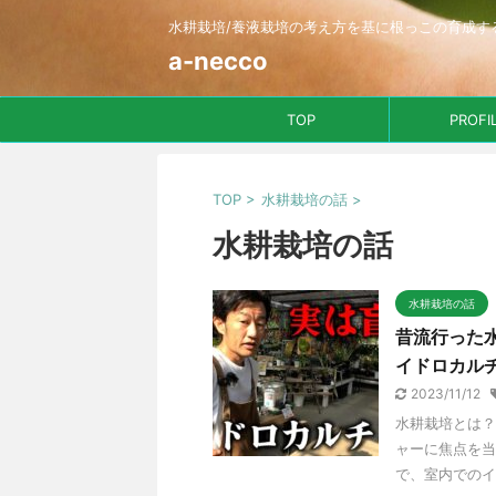
水耕栽培/養液栽培の考え方を基に根っこの育成す
a-necco
TOP
PROFI
TOP
>
水耕栽培の話
>
水耕栽培の話
水耕栽培の話
昔流行った
イドロカル
2023/11/12
水耕栽培とは？
ャーに焦点を当
で、室内でのイ