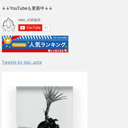
↓↓YouTubeも更新中↓↓
Tweets by tasi_aota