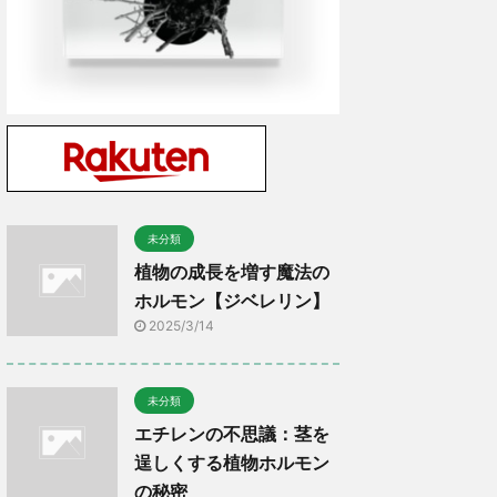
未分類
植物の成長を増す魔法の
ホルモン【ジベレリン】
2025/3/14
未分類
エチレンの不思議：茎を
逞しくする植物ホルモン
の秘密