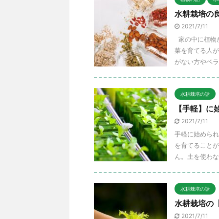
水耕栽培の
2021/7/11
家の中に植物
菜を育てる人が
がない方やベラ
水耕栽培の話
【手軽】に
2021/7/11
手軽に始められ
を育てることが
ん。土を使わな
水耕栽培の話
水耕栽培の
2021/7/11