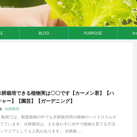
るブログ
LE
BLOG
PURPOSE
In
水耕栽培できる植物実は〇〇です【カーメン君】【ハ
チャー】【園芸】【ガーデニング】
水耕栽培
 動画では、観葉植物の中でも水耕栽培用の植物やハイドロカルチ
てています。水耕栽培は、土を使わずに水中で植物を育てる方法
ンテリアとしても人気があります。 水耕栽 ...