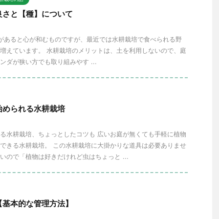
良さと【種】について
があると心が和むものですが、最近では水耕栽培で食べられる野
増えています。 水耕栽培のメリットは、土を利用しないので、庭
ンダが狭い方でも取り組みやす ...
始められる水耕栽培
る水耕栽培、ちょっとしたコツも 広いお庭が無くても手軽に植物
できる水耕栽培。 この水耕栽培に大掛かりな道具は必要ありませ
いので「植物は好きだけれど虫はちょっと ...
【基本的な管理方法】