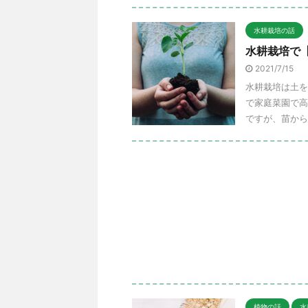
水耕栽培の話
水耕栽培で
2021/7/15
水耕栽培は土を
で家庭菜園で高
ですが、苗から
植物の話
水