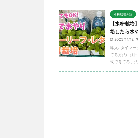
水耕栽培の話
【水耕栽培
培したら水
2023/11/12
導入: ダイソ
てる方法に注目
式で育てる手法の