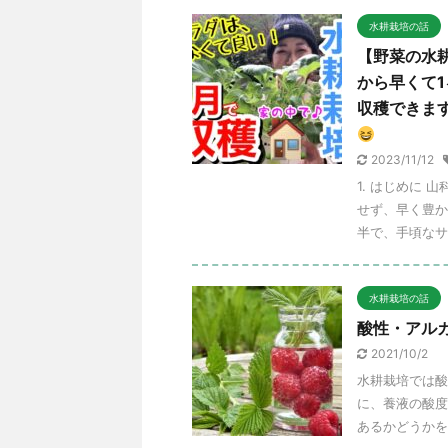
水耕栽培の話
【野菜の水
から早くて
収穫できま
2023/11/12
1. はじめに
せず、早く豊か
半で、手頃なサ
水耕栽培の話
酸性・アル
2021/10/2
水耕栽培では酸
に、養液の酸度
あるかどうかを