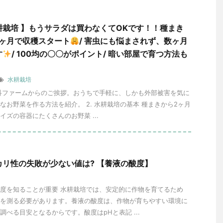
耕栽培 】もうサラダは買わなくてOKです！！種まき
1ヶ月で収穫スタート
/ 害虫にも悩まされず、数ヶ月
す
/ 100均の〇〇がポイント/ 暗い部屋で育つ方法も
水耕栽培
 山科ファームからのご挨拶。おうちで手軽に、しかも外部被害を気に
なお野菜を作る方法を紹介。 2. 水耕栽培の基本 種まきから2ヶ月
イズの容器にたくさんのお野菜 ...
カリ性の失敗が少ない値は? 【養液の酸度】
度を知ることが重要 水耕栽培では、安定的に作物を育てるため
を測る必要があります。養液の酸度は、作物が育ちやすい環境に
調べる目安となるからです。酸度はpHと表記 ...