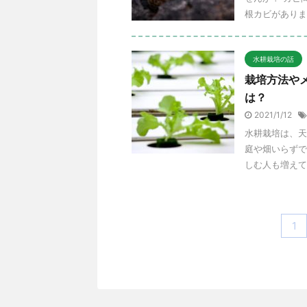
根カビがありま
水耕栽培の話
栽培方法や
は？
2021/1/12
水耕栽培は、天
庭や畑いらずで
しむ人も増えてき
1