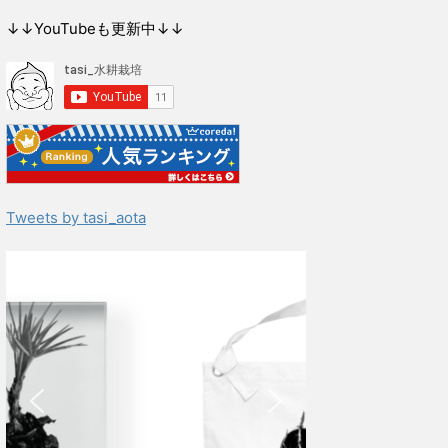
↓↓YouTubeも更新中↓↓
Tweets by tasi_aota