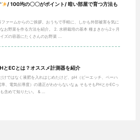
す
/ 100均の〇〇がポイント/ 暗い部屋で育つ方法も
 山科ファームからのご挨拶。おうちで手軽に、しかも外部被害を気に
なお野菜を作る方法を紹介。 2. 水耕栽培の基本 種まきから2ヶ月
イズの容器にたくさんのお野菜 ...
HとECとは？オススメ計測器を紹介
けではなく液肥を入れはじめたけど、pH（ピーエッチ、ペーハ
電率、電気伝導度）の適正がわからないなぁ そもそもPHとかECっ
含めて知りたい。 & ...