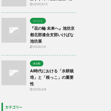
2025/3/12
イベント
『花の輪 未来へ』池坊京
都北部連合支部いけばな
池坊展
2025/1/4
未分類
AI時代における「水耕栽
培」と「根っこ」の重要
性
2025/3/9
カテゴリー