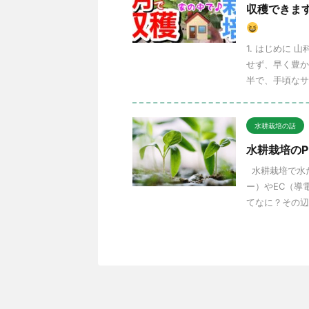
収穫できま
1. はじめに
せず、早く豊か
半で、手頃なサ
水耕栽培の話
水耕栽培のP
水耕栽培で水だ
ー）やEC（導
てなに？その辺も