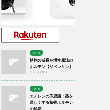
未分類
植物の成長を増す魔法の
ホルモン【ジベレリン】
2025/3/14
未分類
エチレンの不思議：茎を
逞しくする植物ホルモン
の秘密