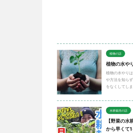
植物の話
植物の水や
植物の水やりは
や方法を知らず
をなくしてしま
水耕栽培の話
【野菜の水
から早くて