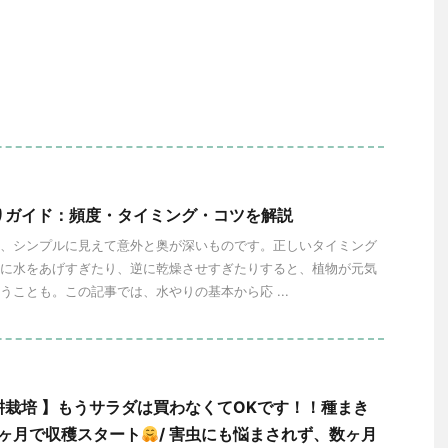
りガイド：頻度・タイミング・コツを解説
、シンプルに見えて意外と奥が深いものです。正しいタイミング
に水をあげすぎたり、逆に乾燥させすぎたりすると、植物が元気
うことも。この記事では、水やりの基本から応 ...
耕栽培 】もうサラダは買わなくてOKです！！種まき
1ヶ月で収穫スタート
/ 害虫にも悩まされず、数ヶ月