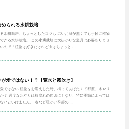
始められる水耕栽培
る水耕栽培、ちょっとしたコツも 広いお庭が無くても手軽に植物
できる水耕栽培。 この水耕栽培に大掛かりな道具は必要ありませ
いので「植物は好きだけれど虫はちょっと ...
りが愛ではない！？【葉水と霧吹き】
愛ではない 植物をお迎えした時、構ってあげたくて都度、水やり
か？ 過度な水やりは根腐れの原因にもなり、特に季節によっては
ないといけません。 春など暖かい季節の ...