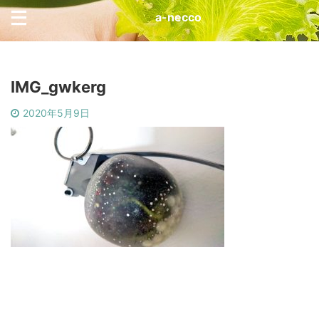
a-necco
IMG_gwkerg
2020年5月9日