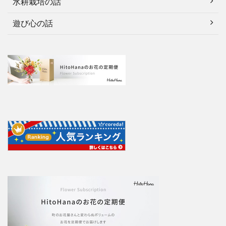
水耕栽培の話
遊び心の話