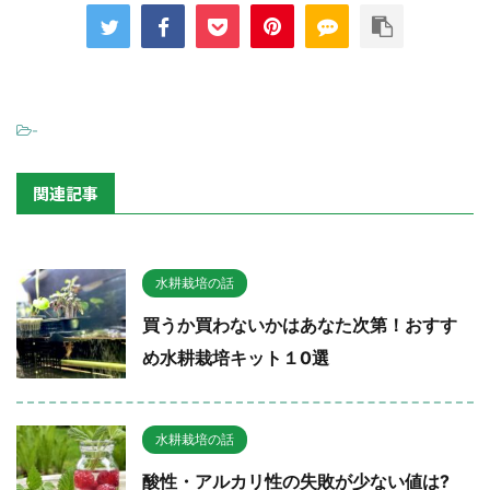
-
関連記事
水耕栽培の話
買うか買わないかはあなた次第！おすす
め水耕栽培キット１0選
水耕栽培の話
酸性・アルカリ性の失敗が少ない値は?