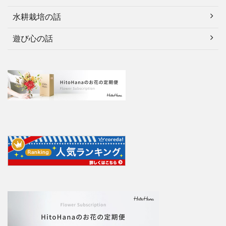
水耕栽培の話
遊び心の話