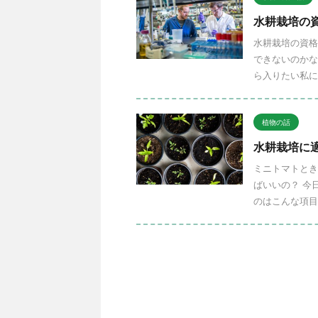
水耕栽培の
水耕栽培の資格
できないのかな
ら入りたい私に
植物の話
水耕栽培に
ミニトマトとき
ばいいの？ 今
のはこんな項目で