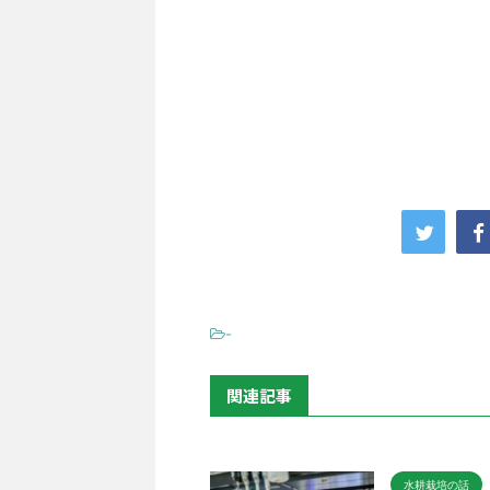
-
関連記事
水耕栽培の話