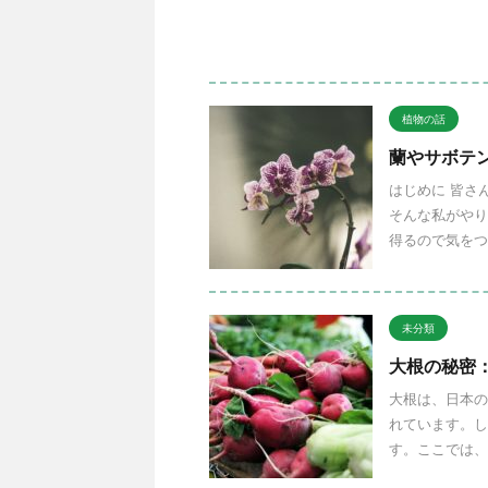
植物の話
蘭やサボテ
はじめに 皆さ
そんな私がやり
得るので気をつ
未分類
大根の秘密
大根は、日本の
れています。し
す。ここでは、