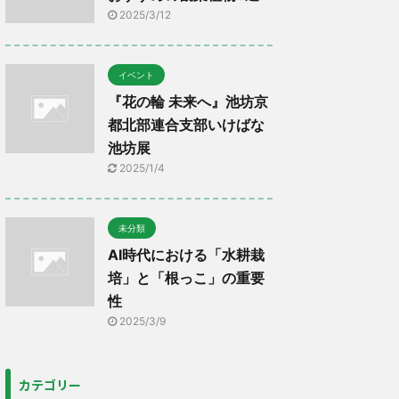
2025/3/12
イベント
『花の輪 未来へ』池坊京
都北部連合支部いけばな
池坊展
2025/1/4
未分類
AI時代における「水耕栽
培」と「根っこ」の重要
性
2025/3/9
カテゴリー