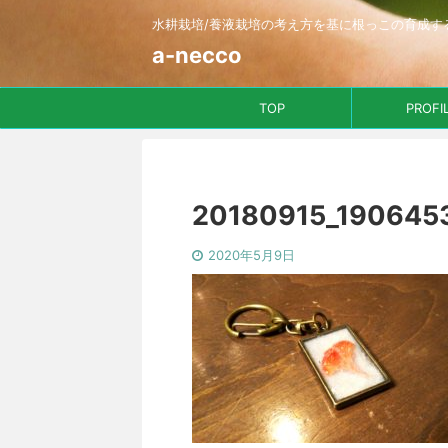
水耕栽培/養液栽培の考え方を基に根っこの育成す
a-necco
TOP
PROFI
20180915_190645
2020年5月9日