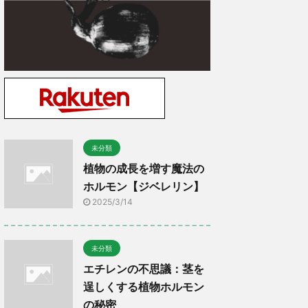
未分類
植物の成長を増す魔法の
ホルモン【ジベレリン】
2025/3/14
未分類
エチレンの不思議：茎を
逞しくする植物ホルモン
の秘密