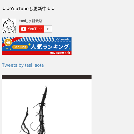
↓↓YouTubeも更新中↓↓
Tweets by tasi_aota