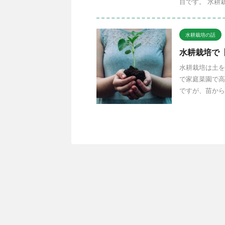
目です。 水耕栽
水耕栽培の話
水耕栽培で
水耕栽培は土を
で家庭菜園で高
ですが、苗から