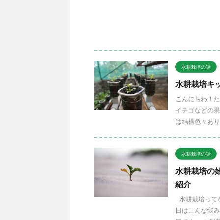
水耕栽培の話
水耕栽培キ
こんにちわ！た
イチゴなどの果
は結構色々あり
水耕栽培の話
水耕栽培の
紹介
水耕栽培ってな
日はこんな悩み