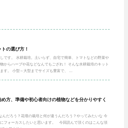
ットの選び方！
しです。 水耕栽培。土いらず、自宅で簡単、トマトなどの野菜や
物からハーブや花などなんでもござれ！ そんな水耕栽培のキット
ます。 小型～大型までサイズも豊富で、 ...
始め方、準備や初心者向けの植物などを分かりやすく
んだろう？花壇の栽培と何が違うんだろう？やってみたいな 今
にフォーカスしたいと思います。 今回読んで頂くのはこんな項