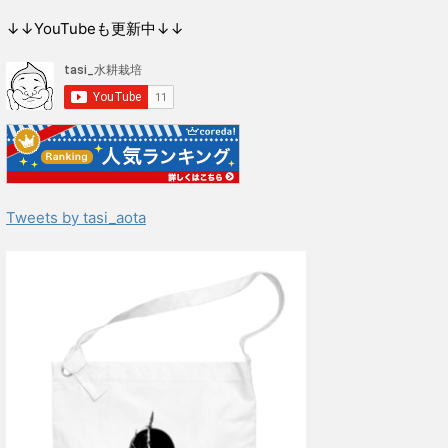
↓↓YouTubeも更新中↓↓
Tweets by tasi_aota