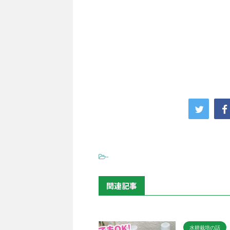
-
関連記事
水耕栽培の話