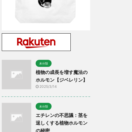
未分類
植物の成長を増す魔法の
ホルモン【ジベレリン】
2025/3/14
未分類
エチレンの不思議：茎を
逞しくする植物ホルモン
の秘密