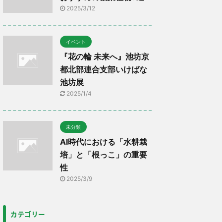
2025/3/12
イベント
『花の輪 未来へ』池坊京
都北部連合支部いけばな
池坊展
2025/1/4
未分類
AI時代における「水耕栽
培」と「根っこ」の重要
性
2025/3/9
カテゴリー