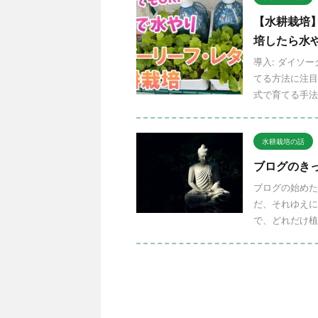
【水耕栽培
培したら水
導入: ダイソ
てる方法に注目
式で育てる手法の
水耕栽培の話
ブログのき
ブログの始めた
だ、それゆえに
で、どれだけ植