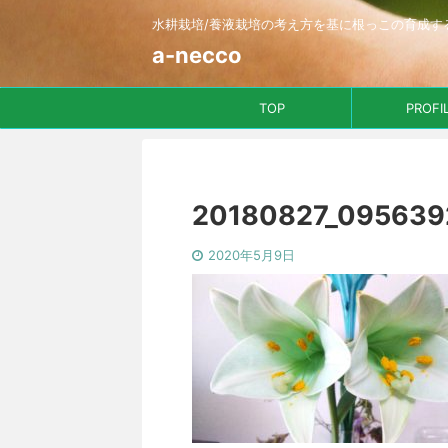
水耕栽培/養液栽培の考え方を基に根っこの育成す
a-necco
TOP
PROFI
20180827_095639
2020年5月9日