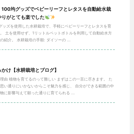
】100均グッズでベビーリーフとレタスを自動給水栽
やりがとても楽でした
ーグッズを使用した水耕栽培で、手軽にベビーリーフとレタスを育
。 土を使用せず、1リットルペットボトルを利用して自動給水方
紹介。 水耕栽培の手順: ダイソーの ...
っかけ【水耕栽培とブログ】
理由 植物を育てるのって難しい まずはこの一言に尽きます。 た
思い通りにいかないからこそ魅力を感じ、 自分ができる範囲の中
物に影響与えて願った通りに育てられる ...