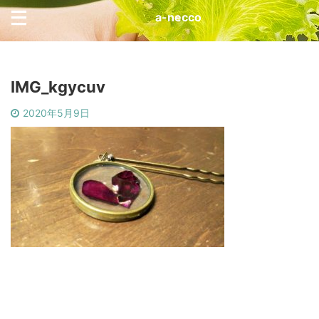
a-necco
IMG_kgycuv
2020年5月9日