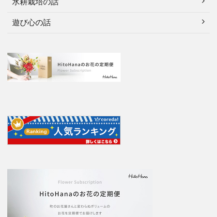
水耕栽培の話
遊び心の話