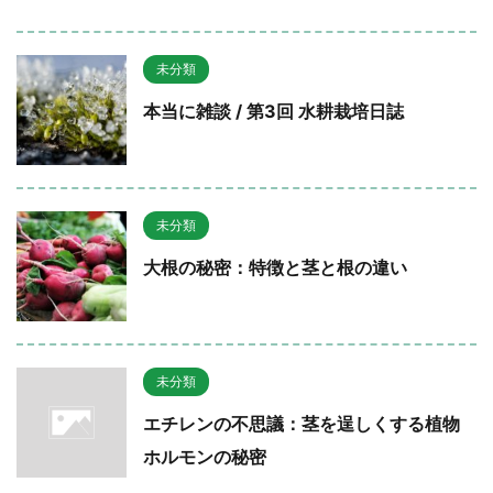
未分類
本当に雑談 / 第3回 水耕栽培日誌
未分類
大根の秘密：特徴と茎と根の違い
未分類
エチレンの不思議：茎を逞しくする植物
ホルモンの秘密